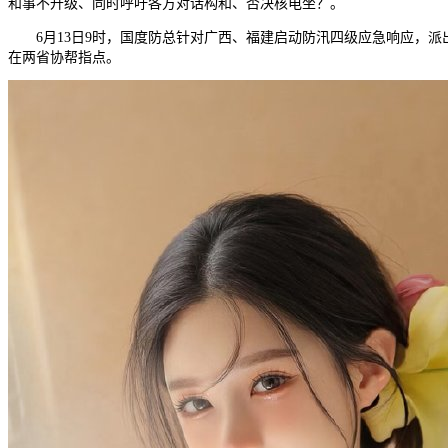
和事不升级、同时呼吁各方对话构和、否决核电坐？。
6月13日9时，国度防总针对广西、福建启动防汛四级应急响应，派
在两省协帮指点。