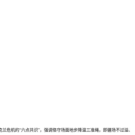
兰危机的“六点共识”，强调恪守场面地步降温三准绳，即疆场不过溢、