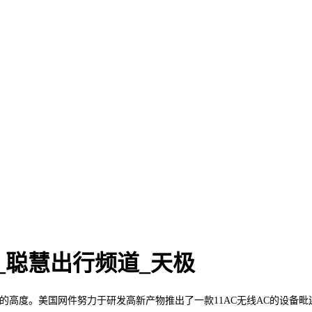
_聪慧出行频道_天极
高度。美国网件努力于研发高新产物推出了一款11AC无线AC的设备毗