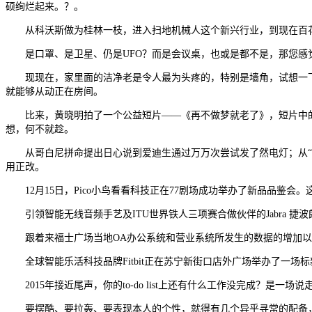
硕绚烂起来。？。
从科沃斯做为桂林一枝，进入扫地机械人这个新兴行业，到现在百花
是口罩、是卫星、仍是UFO？而是会议桌，也或是都不是，那您感觉是。
现现在，家里面的洁净老是令人最为头疼的，特别是墙角，试想一下
就能够从动正在房间。
比来，黄晓明拍了一个公益短片——《再不做梦就老了》，短片中的他
想，何不就趁。
从哥白尼拼命提出日心说到爱迪生通过万万次尝试发了然电灯；从“三人
用正改。
12月15日，Pico小鸟看看科技正在77剧场成功举办了新品品鉴
引领智能无线音频手艺及ITU世界铁人三项赛合做伙伴的Jabra 
跟着来福士广场当地OA办公系统和营业系统所发生的数据的增加以及虚拟
全球智能乐活科技品牌Fitbit正在苏宁新街口店外广场举办了一场标新
2015年接近尾声，你的to-do list上还有什么工作没完成？
要摆酷、要拉轰、要表现本人的个性，就得有几个异乎寻常的配备，既要高