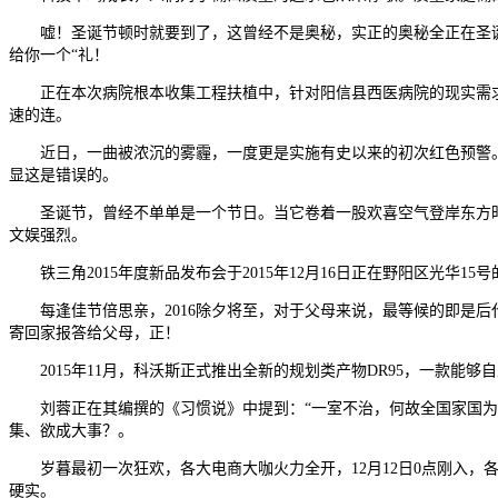
嘘！圣诞节顿时就要到了，这曾经不是奥秘，实正的奥秘全正在圣诞白
给你一个“礼！
正在本次病院根本收集工程扶植中，针对阳信县西医病院的现实需求，从
速的连。
近日，一曲被浓沉的雾霾，一度更是实施有史以来的初次红色预警。
显这是错误的。
圣诞节，曾经不单单是一个节日。当它卷着一股欢喜空气登岸东方时
文娱强烈。
铁三角2015年度新品发布会于2015年12月16日正在野阳区光华15号的伯
每逢佳节倍思亲，2016除夕将至，对于父母来说，最等候的即是后
寄回家报答给父母，正！
2015年11月，科沃斯正式推出全新的规划类产物DR95，一款能够
刘蓉正在其编撰的《习惯说》中提到：“一室不治，何故全国家国为？
集、欲成大事？。
岁暮最初一次狂欢，各大电商大咖火力全开，12月12日0点刚入，各
硬实。