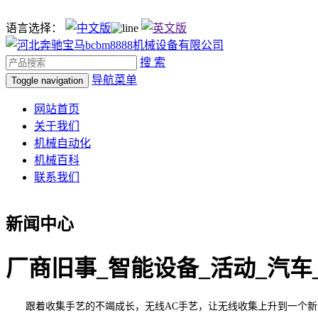
语言选择：
搜 索
导航菜单
Toggle navigation
网站首页
关于我们
机械自动化
机械百科
联系我们
新闻中心
厂商旧事_智能设备_活动_汽车
跟着收集手艺的不竭成长，无线AC手艺，让无线收集上升到一个新的