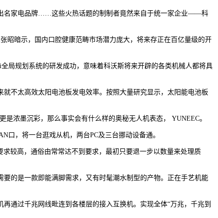
出名家电品牌……这些火热话题的制制者竟然来自于统一家企业——科
张昭暗示，国内口腔健康范畴市场潜力庞大，将来存正在百亿量级的开
vi全局规划系统的研发成功，意味着科沃斯将来开辟的各类机械人都将具
就不太高效太阳电池板发电效率。按照大量研究显示，太阳能电池板
年更是浓墨沉彩，那么事实会有什么样的奥秘无人机表态， YUNEEC。
WAN口，将一台逛戏从机，两台PC及三台挪动设备通。
要求较高，通俗由常常达不到要求，最初只要退一步以数量来处理质
要的是一款即能满脚需求，又有时髦潮水制型的产物。正在手艺机能
机再通过千兆网线毗连到各楼层的接入互换机。实现全体“万兆，千兆到