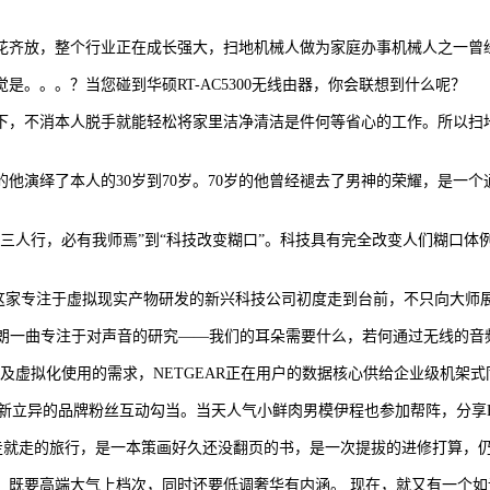
齐放，整个行业正在成长强大，扫地机械人做为家庭办事机械人之一曾
。。？当您碰到华硕RT-AC5300无线由器，你会联想到什么呢？
，不消本人脱手就能轻松将家里洁净清洁是件何等省心的工作。所以扫地
演绎了本人的30岁到70岁。70岁的他曾经褪去了男神的荣耀，是一个
行，必有我师焉”到“科技改变糊口”。科技具有完全改变人们糊口体例
会。这家专注于虚拟现实产物研发的新兴科技公司初度走到台前，不只向大
捷波朗一曲专注于对声音的研究——我们的耳朵需要什么，若何通过无线的音
化使用的需求，NETGEAR正在用户的数据核心供给企业级机架式同一存储
立异的品牌粉丝互动勾当。当天人气小鲜肉男模伊程也参加帮阵，分享Fitb
是一场说走就走的旅行，是一本策画好久还没翻页的书，是一次提拔的进修打
端大气上档次，同时还要低调奢华有内涵。 现在，就又有一个如许的新品