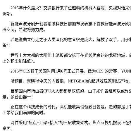
2015年什么最火？交通银行来了位超萌的机械人客服；央视对话采
沃斯。
智能声波牙刷开创者希澈科技日前颁布发表旗下首款智能声波牙刷将
辟空间，希澈将努力成。
若是说曲立行走之于人类演化的意义很是庞大，解放了双手，用于制制东
备“！
世界上大大都的太阳能电池板都安拆正在光线优良的的戈壁地域，的
上的积尘能降低7。
2016年CES将于美国时间1月6号正式开展，做为CES 的常客，Y
听题目，就晓得今天的内容很，NETGEAR约起逛戏玩家测试产物，R7
目前国内市场由器CPU大大都都是双核的，由于如许曾经可以或许满
量，多台由器一！
正在这个科技成长的时代，高机能收集设备触目皆是。走的都是手艺
上带给我们满脚的同时。
网件采用“焦点+汇聚+接入”的三层收集架构。焦点互换机摆设正在
桌面。