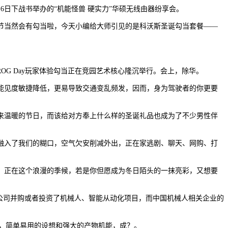
日下战书举办的“机能怪兽 硬实力”华硕无线由器纷享会。
当然会有勾当啦，今天小编给大师引见的是科沃斯圣诞勾当套餐——
ROG Day玩家体验勾当正在竞园艺术核心隆沉举行。会上，除华。
见度敏捷降低，更易导致交通变乱频发，因而，身为驾驶者的你更要
温暖的节日，而该给对方奉上什么样的圣诞礼品也成为了不少男性伴
入了我们的糊口，空气欠安削减外出，正在家逃剧、聊天、网购、打
正在这个浪漫的季候，若是你但愿成为冬日陌头的一抹亮彩，又想要
市公司并购或者投资了机械人、智能从动化项目，而中国机械人相关企业的
2，简单易用的设想和强大的产物机能，成？。