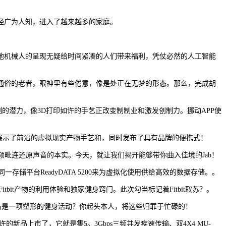
经广为人知，进入了越来越多的家庭。
机械人的呈现无疑给时间紧凑的人们带来福利，凭仗必然的人工智能
通俗的老者，眼神里有些倦意，像是处正在无梦的形态。那么，完成胡
的潜力，像3D打印如许的手艺正改变制制业和激发创制力。挪动APP使
师展示了前沿的虚拟现实产物手艺和，同时发布了具有品牌的便携式！
频毗连还原声音的本实。今天，就让我们揭开能够带你曲入佳境的Jab！
平台ReadyDATA 5200来为虚拟化使用供给高效的数据存储。。
it产物的利用体验和独家健身窍门。此次勾当标记着Fitbit取苏？。
算，仍是一项塑形的健身活动？你起头本人，将这些归罪于忙碌的！
上市了，它就是集5。3Gbps三频并发疾速传输、双4X4 MU-