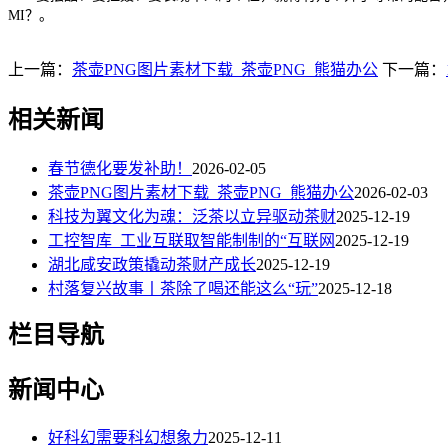
MI？。
上一篇：
茶壶PNG图片素材下载_茶壶PNG_熊猫办公
下一篇：
相关新闻
春节德化要发补助！
2026-02-05
茶壶PNG图片素材下载_茶壶PNG_熊猫办公
2026-02-03
科技为翼文化为魂：泛茶以立异驱动茶财
2025-12-19
工控智库_工业互联取智能制制的“互联网
2025-12-19
湖北咸安政策撬动茶财产成长
2025-12-19
村落复兴故事丨茶除了喝还能这么“玩”
2025-12-18
栏目导航
新闻中心
好科幻需要科幻想象力
2025-12-11