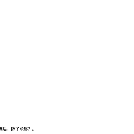
连后，除了能够？。