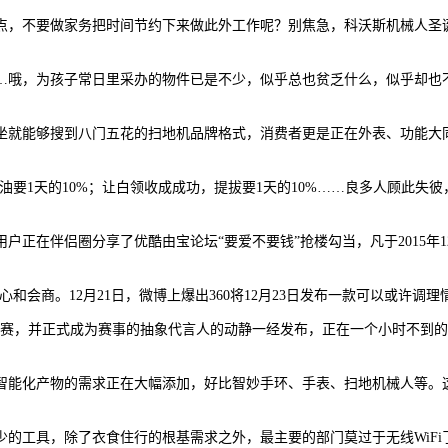
不要做家务把时间节约下来做此外工作呢？别焦急，科沃斯机械人圣诞
，为孩子常日里采办的物件已是不少，似乎总也贫乏什么，似乎却也不
能够搜到八门五花的扫地机品牌格式，消费者更是正在外表、功能大同
要1天的10%；让白领收成成功，提拔要1天的10%……良多人顾此失
在伴侣圈分享了优酷由宝论坛“要爱不要钱”抢楼勾当，凡于2015年12
会商。12月21日，微博上爆出360将12月23日发布一款可以或许调理
技大赛，并正式成为赛事的抽象代言人的动静一经发布，正在一个小时不到
能化产物的需求正在大幅添加，好比智妙手环、手表、扫地机械人等。这
工具，除了衣食住行的根基需求之外，最主要的部门莫过于无线WiFi