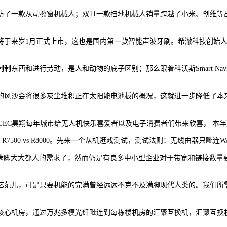
访了一款从动擦窗机械人；双11一款扫地机械人销量跨越了小米、创维等
于来岁1月正式上市，这也是国内第一款智能声波牙刷。希澈科技创始人
西和进行劳动，是人和动物的底子区别；那么跟着科沃斯Smart Na
风沙会将很多灰尘堆积正在太阳能电池板的概况，这就进一步降低了本来
UNEEC昊翔每年城市给无人机快乐喜爱者以及电子消费者们带来欣喜， 本
500 vs R8000。先来一个从机逛戏测试，测试法则：无线由器只毗连
脚大大都人的需求了，然而仍是有良多中小型企业对于带宽和链接数量
范儿，可是只要机能的完满曾经远远不克不及满脚现代人类的。我们所需
核心机房，通过万兆多模光纤毗连到每栋楼机房的汇聚互换机，汇聚互换