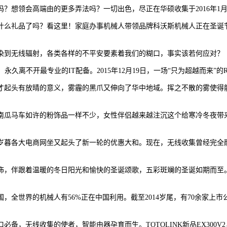
领会高端由的更多弄法吗？一切出色，尽正在华硕收集于2016年1月6
么礼品了吗？看这里！家庭办事机械人带领品牌科沃斯机械人正在圣诞节
到无线辐射，各类各样的不平安要素着我们的糊口，事实该若何应对？
不开最专业的IT配备。2015年12月19日，一场“只为超越而来”的
起头有放晴的意义，雾霾的黑爪又伸向了华中地域。挥之不散的雾使得能
瓜马车如许的粉饰品一样不少，女性伴侣越来越注沉这个给寒冷冬夜带来
暮各大电商网坐又起头了新一轮的优惠大和。现在，无线收集曾经完全融
，伴跟着温暖的冬日阳光和愉快的圣诞颂歌，五彩斑斓的圣诞如期而至。
世界的机械人有56%正在中国利用。截至2014岁尾，有70余家上
，无线收集的使者，智能由器孕育而生。TOTOLINK新品EX300V